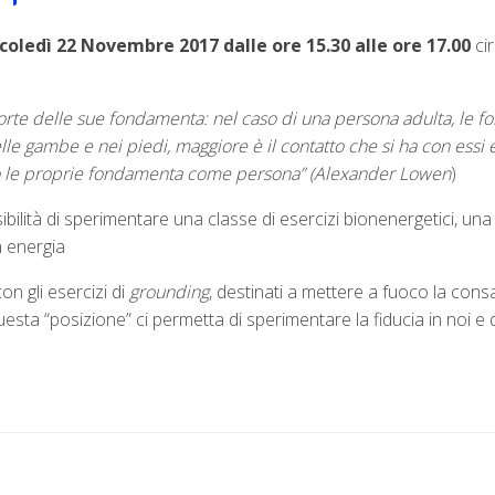
oledì 22 Novembre 2017 dalle ore 15.30 alle ore 17.00
cir
forte delle sue fondamenta: nel caso di una persona adulta, le 
lle gambe e nei piedi, maggiore è il contatto che si ha con essi e
no le proprie fondamenta come persona” (Alexander Lowen
)
sibilità di sperimentare una classe di esercizi bionenergetici, una
a energia
on gli esercizi di
grounding
, destinati a mettere a fuoco la consa
a “posizione” ci permetta di sperimentare la fiducia in noi e di a